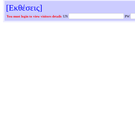
[Εκθέσεις]
You must login to view visitors details
UN
PW