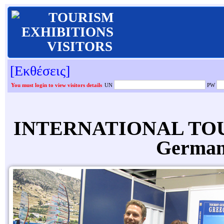
TOURISM
EXHIBITIONS
VISITORS
[Εκθέσεις]
You must login to view visitors details
UN
PW
INTERNATIONAL TOU
German